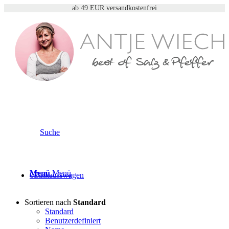
ab 49 EUR versandkostenfrei
Suche
Gewürzmühlen
Menü
Menü
0
Einkaufswagen
Sortieren nach
Standard
Standard
Benutzerdefiniert