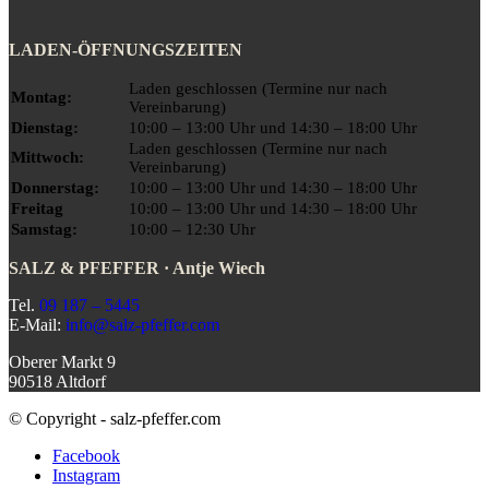
LADEN-ÖFFNUNGSZEITEN
Laden geschlossen (Termine nur nach
Montag:
Vereinbarung)
Dienstag:
10:00 – 13:00 Uhr und 14:30 – 18:00 Uhr
Laden geschlossen (Termine nur nach
Mittwoch:
Vereinbarung)
Donnerstag:
10:00 – 13:00 Uhr und 14:30 – 18:00 Uhr
Freitag
10:00 – 13:00 Uhr und 14:30 – 18:00 Uhr
Samstag:
10:00 – 12:30 Uhr
SALZ & PFEFFER · Antje Wiech
Tel.
09 187 – 5445
E-Mail:
info@salz-pfeffer.com
Oberer Markt 9
90518 Altdorf
© Copyright - salz-pfeffer.com
Facebook
Instagram