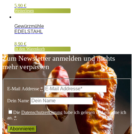
5,90
€
Weiterlesen
Gewürzmühle
EDELSTAHL
8,90
€
In den Warenkorb
Zum Newsletter anmelden und nichts
mehr verpassen
E-Mail Addresse
*
Dein Name
Die
Datenschutzerklärung
habe ich gelesen und erkenne ich
an.
*