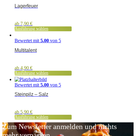
Lagerfeuer
ab
7,90
€
Ausführung wählen
Bewertet mit
5.00
von 5
Multitalent
ab
4,90
€
Ausführung wählen
Bewertet mit
5.00
von 5
Steinpilz – Salz
ab
5,90
€
Ausführung wählen
Zum Newsletter anmelden und nichts
mehr verpassen