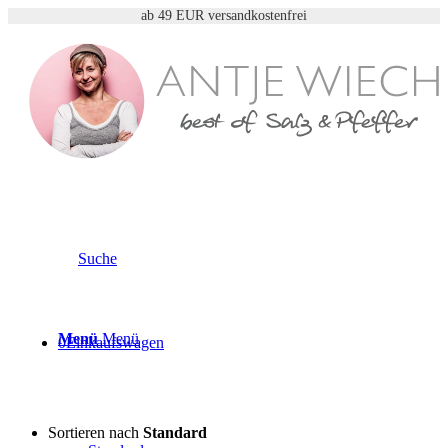
ab 49 EUR versandkostenfrei
Suche
Gewürzmischungen für
Eintopf
Menü
Menü
0
Einkaufswagen
Sortieren nach
Standard