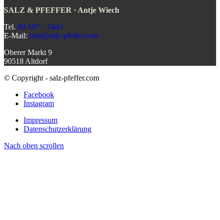
SALZ & PFEFFER · Antje Wiech
Tel.
09 187 – 5445
E-Mail:
info@salz-pfeffer.com
Oberer Markt 9
90518 Altdorf
© Copyright - salz-pfeffer.com
Facebook
Instagram
Impressum
Datenschutzerklärung
Nach oben scrollen