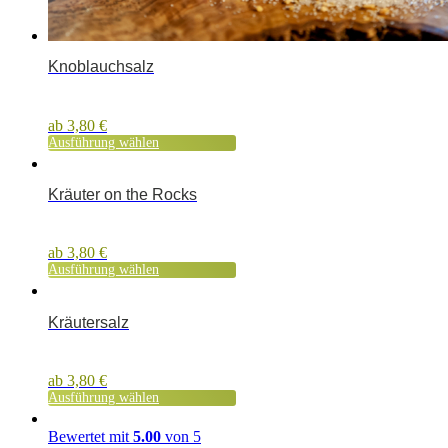
Knoblauchsalz
ab
3,80
€
Ausführung wählen
Kräuter on the Rocks
ab
3,80
€
Ausführung wählen
Kräutersalz
ab
3,80
€
Ausführung wählen
Bewertet mit
5.00
von 5