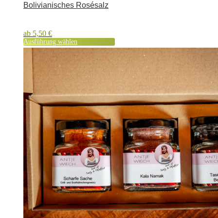
Bolivianisches Rosésalz
ab
5,50
€
Ausführung wählen