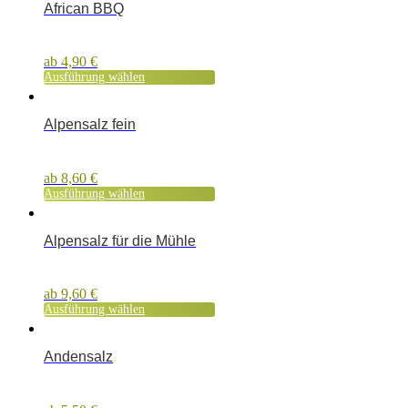
African BBQ
ab
4,90
€
Ausführung wählen
Alpensalz fein
ab
8,60
€
Ausführung wählen
Alpensalz für die Mühle
ab
9,60
€
Ausführung wählen
Andensalz