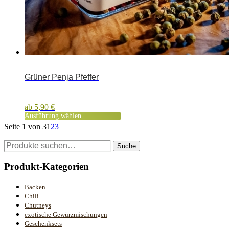
Grüner Penja Pfeffer
ab
5,90
€
Ausführung wählen
Seite 1 von 3
1
2
3
Suche
Suche
nach:
Produkt-Kategorien
Backen
Chili
Chutneys
exotische Gewürzmischungen
Geschenksets