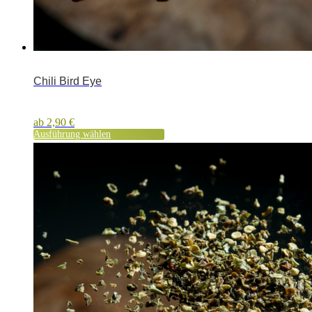
Chili Bird Eye
ab
2,90
€
Ausführung wählen