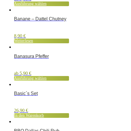
Ausführung wählen
Banane – Dattel Chutney
8,90
€
Weiterlesen
Banasura Pfeffer
ab
5,90
€
Ausführung wählen
Basic`s Set
26,90
€
In den Warenkorb
BBQ Dallas Chili Rub