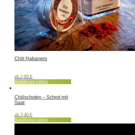
Chili Habanero
ab
2,90
€
Ausführung wählen
Chilischoten – Schrot mit
Saat
ab
3,40
€
Ausführung wählen