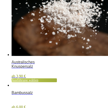
Australisches
Knuspersalz
ab
3,90
€
Ausführung wählen
Bambussalz
ab
6,00
€