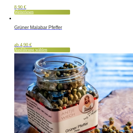
8,90
€
Weiterlesen
Grüner Malabar Pfeffer
ab
4,90
€
Ausführung wählen