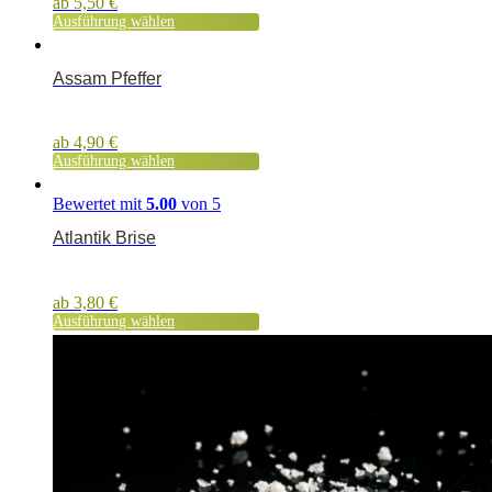
ab
5,50
€
Ausführung wählen
Assam Pfeffer
ab
4,90
€
Ausführung wählen
Bewertet mit
5.00
von 5
Atlantik Brise
ab
3,80
€
Ausführung wählen