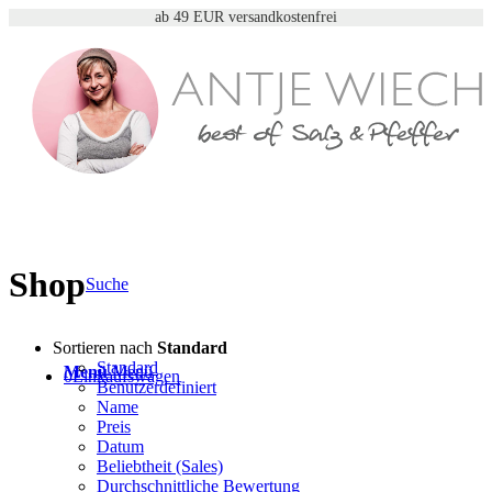
ab 49 EUR versandkostenfrei
Shop
Suche
Sortieren nach
Standard
Standard
Menü
Menü
0
Einkaufswagen
Benutzerdefiniert
Name
Preis
Datum
Beliebtheit (Sales)
Durchschnittliche Bewertung