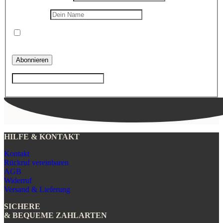
Dein Name
Die
Datenschutzerklärung
habe ich gelesen und erkenne ich
an.
*
HILFE & KONTAKT
Kontakt
Rückruf vereinbaren
AGB
Widerruf
Versand & Lieferung
SICHERE
& BEQUEME ZAHLARTEN