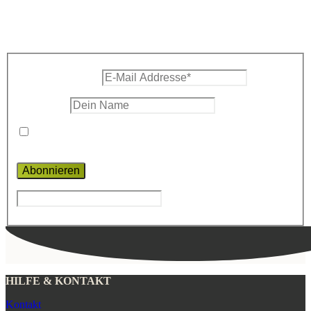
Zum Newsletter anmelden und nichts
mehr verpassen
E-Mail Addresse
*
Dein Name
Die
Datenschutzerklärung
habe ich gelesen und erkenne ich
an.
*
HILFE & KONTAKT
Kontakt