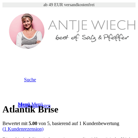
ab 49 EUR versandkostenfrei
Suche
Menü
Menü
0
Einkaufswagen
Atlantik Brise
Bewertet mit
5.00
von 5, basierend auf
1
Kundenbewertung
(
1
Kundenrezension)