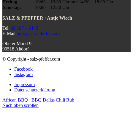
Freitag
10:00 – 13:00 Uhr und 14:30 – 18:00 Uhr
Samstag:
10:00 – 12:30 Uhr
SALZ & PFEFFER · Antje Wiech
Tel.
09 187 – 5445
E-Mail:
info@salz-pfeffer.com
Oberer Markt 9
90518 Altdorf
© Copyright - salz-pfeffer.com
Facebook
Instagram
Impressum
Datenschutzerklärung
African BBQ
BBQ Dallas Chili Rub
Nach oben scrollen