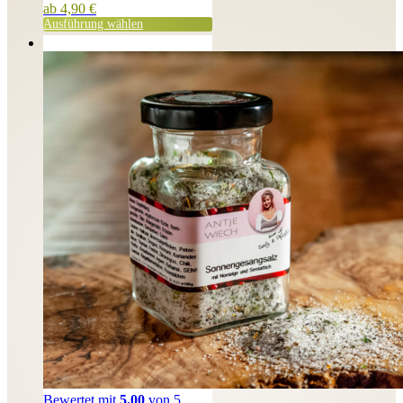
ab
4,90
€
Ausführung wählen
Bewertet mit
5.00
von 5