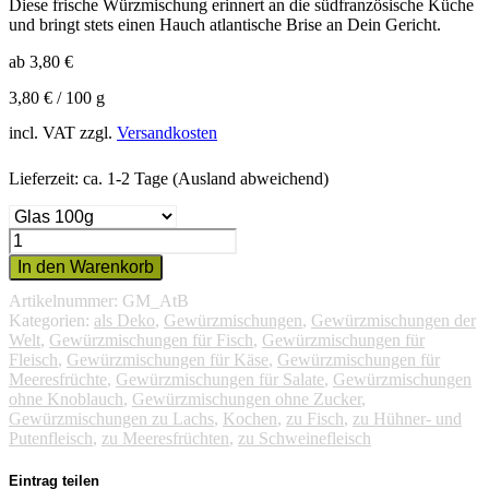
Diese frische Würzmischung erinnert an die südfranzösische Küche
und bringt stets einen Hauch atlantische Brise an Dein Gericht.
ab
3,80
€
3,80
€
/
100
g
incl. VAT
zzgl.
Versandkosten
Lieferzeit: ca. 1-2 Tage (Ausland abweichend)
Atlantik
Brise
In den Warenkorb
Menge
Artikelnummer:
GM_AtB
Kategorien:
als Deko
,
Gewürzmischungen
,
Gewürzmischungen der
Welt
,
Gewürzmischungen für Fisch
,
Gewürzmischungen für
Fleisch
,
Gewürzmischungen für Käse
,
Gewürzmischungen für
Meeresfrüchte
,
Gewürzmischungen für Salate
,
Gewürzmischungen
ohne Knoblauch
,
Gewürzmischungen ohne Zucker
,
Gewürzmischungen zu Lachs
,
Kochen
,
zu Fisch
,
zu Hühner- und
Putenfleisch
,
zu Meeresfrüchten
,
zu Schweinefleisch
Eintrag teilen