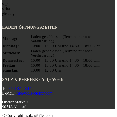
LADEN-ÖFFNUNGSZEITEN
Laden geschlossen (Termine nur nach
Montag:
Vereinbarung)
Dienstag:
10:00 – 13:00 Uhr und 14:30 – 18:00 Uhr
Laden geschlossen (Termine nur nach
Mittwoch:
Vereinbarung)
Donnerstag:
10:00 – 13:00 Uhr und 14:30 – 18:00 Uhr
Freitag
10:00 – 13:00 Uhr und 14:30 – 18:00 Uhr
Samstag:
10:00 – 12:30 Uhr
SALZ & PFEFFER · Antje Wiech
Tel.
09 187 – 5445
E-Mail:
info@salz-pfeffer.com
Oberer Markt 9
90518 Altdorf
© Copyright - salz-pfeffer.com