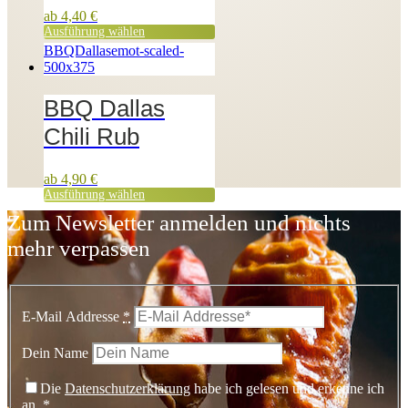
ab
4,40
€
Ausführung wählen
BBQ Dallas
Chili Rub
ab
4,90
€
Ausführung wählen
Zum Newsletter anmelden und nichts
mehr verpassen
E-Mail Addresse
*
Dein Name
Die
Datenschutzerklärung
habe ich gelesen und erkenne ich
an.
*