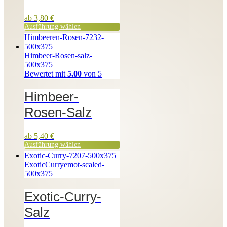
ab
3,80
€
Ausführung wählen
Bewertet mit
5.00
von 5
Himbeer-
Rosen-Salz
ab
5,40
€
Ausführung wählen
Exotic-Curry-
Salz