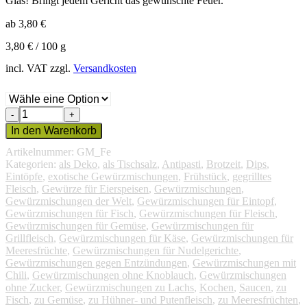
Glas! Bringt jedem Gericht das gewünschte Feuer.
ab
3,80
€
3,80
€
/
100
g
incl. VAT
zzgl.
Versandkosten
Feuersalz
Menge
In den Warenkorb
Artikelnummer:
GM_Fe
Kategorien:
als Deko
,
als Tischsalz
,
Antipasti
,
Brotzeit
,
Dips
,
Eintöpfe
,
exotische Gewürzmischungen
,
Frühstück
,
gegrilltes
Fleisch
,
Gewürze für Eierspeisen
,
Gewürzmischungen
,
Gewürzmischungen der Welt
,
Gewürzmischungen für Eintopf
,
Gewürzmischungen für Fisch
,
Gewürzmischungen für Fleisch
,
Gewürzmischungen für Gemüse
,
Gewürzmischungen für
Grillfleisch
,
Gewürzmischungen für Käse
,
Gewürzmischungen für
Meeresfrüchte
,
Gewürzmischungen für Nudelgerichte
,
Gewürzmischungen gegen Entzündungen
,
Gewürzmischungen mit
Chili
,
Gewürzmischungen ohne Knoblauch
,
Gewürzmischungen
ohne Zucker
,
Gewürzmischungen zu Lachs
,
Kochen
,
Saucen
,
zu
Fisch
,
zu Gemüse
,
zu Hühner- und Putenfleisch
,
zu Meeresfrüchten
,