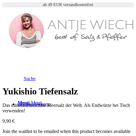
ab 49 EUR versandkostenfrei
Suche
Yukishio Tiefensalz
Menü
Menü
0
Einkaufswagen
Das mineralienreichste Meersalz der Welt. Als Endwürze bei Tisch
verwenden!
9,90
€
Join the waitlist to be emailed when this product becomes available