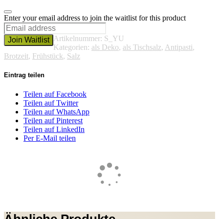
Dismiss
Enter your email address to join the waitlist for this product
notification
Artikelnummer:
S_YU
Join Waitlist
Kategorien:
als Deko
,
als Tischsalz
,
Antipasti
,
Brotzeit
,
Frühstück
,
Salz
Eintrag teilen
Teilen auf Facebook
Teilen auf Twitter
Teilen auf WhatsApp
Teilen auf Pinterest
Teilen auf LinkedIn
Per E-Mail teilen