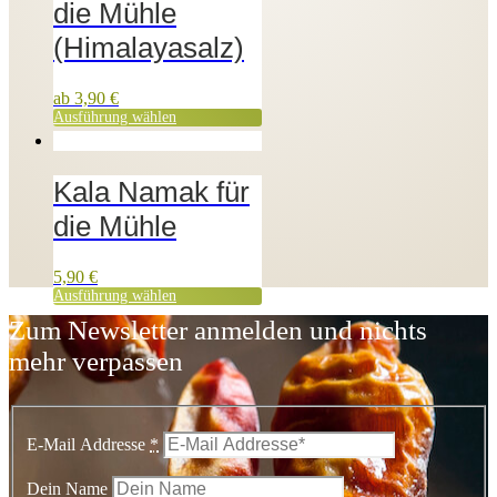
die Mühle
(Himalayasalz)
ab
3,90
€
Ausführung wählen
Kala Namak für
die Mühle
5,90
€
Ausführung wählen
Zum Newsletter anmelden und nichts
mehr verpassen
E-Mail Addresse
*
Dein Name