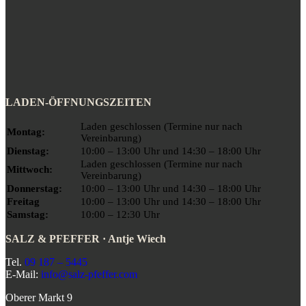
LADEN-ÖFFNUNGSZEITEN
Laden geschlossen (Termine nur nach
Montag:
Vereinbarung)
Dienstag:
10:00 – 13:00 Uhr und 14:30 – 18:00 Uhr
Laden geschlossen (Termine nur nach
Mittwoch:
Vereinbarung)
Donnerstag:
10:00 – 13:00 Uhr und 14:30 – 18:00 Uhr
Freitag
10:00 – 13:00 Uhr und 14:30 – 18:00 Uhr
Samstag:
10:00 – 12:30 Uhr
SALZ & PFEFFER · Antje Wiech
Tel.
09 187 – 5445
E-Mail:
info@salz-pfeffer.com
Oberer Markt 9