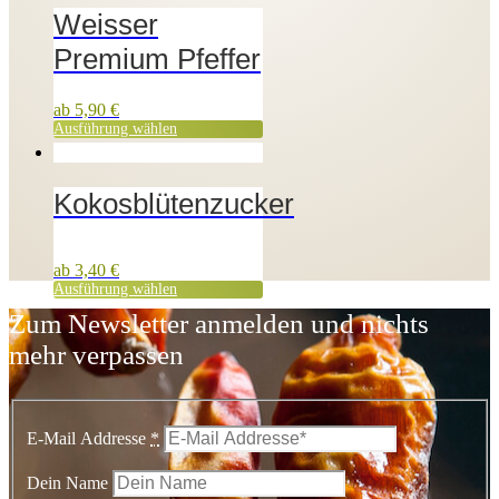
Weisser
Premium Pfeffer
ab
5,90
€
Ausführung wählen
Kokosblütenzucker
ab
3,40
€
Ausführung wählen
Zum Newsletter anmelden und nichts
mehr verpassen
E-Mail Addresse
*
Dein Name