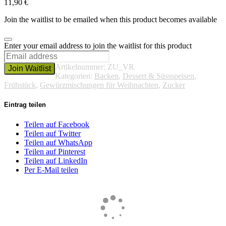
11,90
€
Join the waitlist to be emailed when this product becomes available
Dismiss
Enter your email address to join the waitlist for this product
notification
Artikelnummer:
ZU_VR
Join Waitlist
Kategorien:
Backen
,
Dessert & Süssspeisen
,
Frühstück
,
Gewürzmischungen für Weihnachten
,
Zucker
Eintrag teilen
Teilen auf Facebook
Teilen auf Twitter
Teilen auf WhatsApp
Teilen auf Pinterest
Teilen auf LinkedIn
Per E-Mail teilen