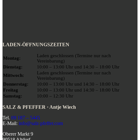
LADEN-ÖFFNUNGSZEITEN
Laden geschlossen (Termine nur nach
Montag:
Vereinbarung)
Dienstag:
10:00 – 13:00 Uhr und 14:30 – 18:00 Uhr
Laden geschlossen (Termine nur nach
Mittwoch:
Vereinbarung)
Donnerstag:
10:00 – 13:00 Uhr und 14:30 – 18:00 Uhr
Freitag
10:00 – 13:00 Uhr und 14:30 – 18:00 Uhr
Samstag:
10:00 – 12:30 Uhr
SALZ & PFEFFER · Antje Wiech
Tel.
09 187 – 5445
E-Mail:
info@salz-pfeffer.com
Oberer Markt 9
90518 Altdorf